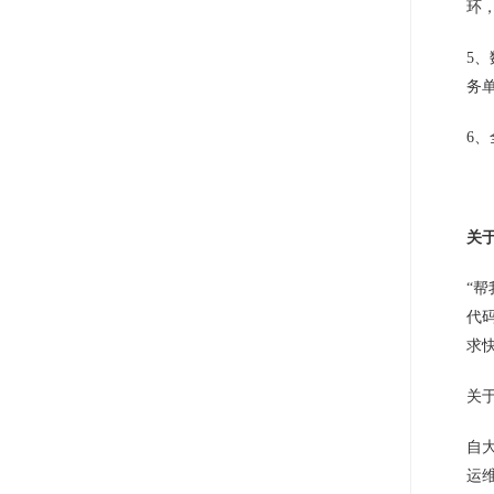
环
5
务
6
关
“
代
求
关
自
运