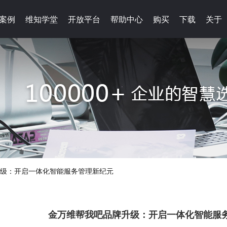
案例
案例
维知学堂
维知学堂
开放平台
开放平台
帮助中心
帮助中心
购买
购买
下载
下载
关于
关于
级：开启一体化智能服务管理新纪元
金万维帮我吧品牌升级：开启一体化智能服