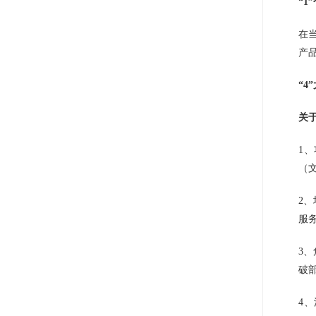
“1
在
产
“
关
1
（
2
服
3
破
4