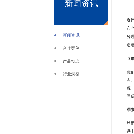
新闻资讯
近
布
新闻资讯
务
造
合作案例
回
产品动态
我
行业洞察
点
统
痛
洞
然
远