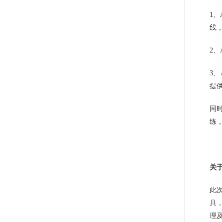
1、
线
2
3
提
同
练
关
此
具
理