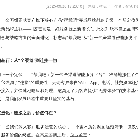
[ 2025/09/28 17:23:10 ]
来源：帮我吧
作者：帮我吧
日，金万维正式宣布旗下核心产品“帮我吧”完成品牌战略升级，全新定位为
全新品牌主张——“随需而建，好服务就是新增长”。此次升级不仅是品牌Sl
理念与战略方向的全面进化，标志着“帮我吧”从“新一代全渠道智能服务平
者。
顾基石：从“全渠道”到连接一切
们上一个定位——“帮我吧：新一代全渠道智能服务平台”，准确地抓住了
。它强调了“连接”的重要性：无论客户来自Web、App、电话、社交媒体还
一接入，并快速地响应和处理。这奠定了为客户提供“无界体验”的技术基
点，是我们发展历程中重要且坚实的基石。
察进化：连接之后，价值何在？
而，当我们深入客户服务运营的核心，一个更本质的课题逐渐清晰：仅仅让客
非服务价值的终点。在高度连接之后，企业亟需：