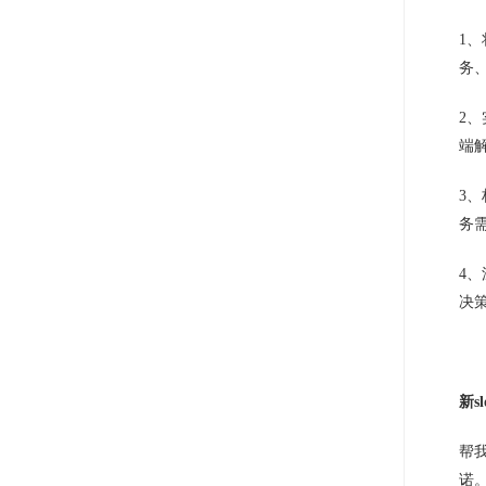
1
务
2
端
3
务
4
决
新s
帮
诺