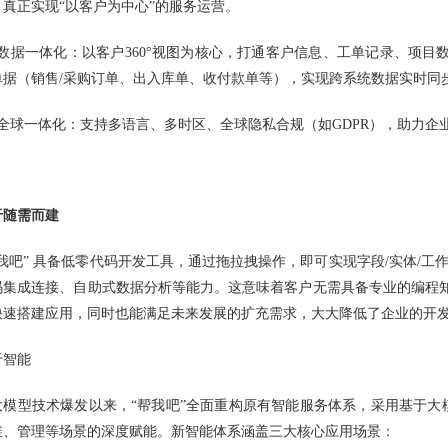
，真正实现“以客户为中心”的服务运营。
、数据一体化：以客户360°视图为核心，打通客户信息、工单记录、项目
单据（销售/采购订单、出入库单、收付款单等），实现跨系统数据实时同
、全球一体化：支持多语言、多时区、全球隐私合规（如GDPR），助力企
于随需而建
帮我吧” 具备低零代码开发工具，通过拖拉拽操作，即可实现字段/实体/工
码集成连接、自助式数据分析等能力。这意味着客户无需具备专业的编程
快速搭建应用，同时也能满足未来发展的扩充需求，大大降低了企业的开
于智能
大模型技术爆发以来，“帮我吧”全面重构原有智能服务体系，采用基于大模型的
维、管理等场景的深度赋能。新智能体系涵盖三大核心应用场景：