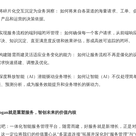
、将碎片化交互沉淀为业务洞察： 如何将来自各渠道的海量请求、工单、
、产品和运营的决策依据。
、实现服务流程的端到端闭环管理： 如何确保每一个客户请求，从前端响
解决、知识沉淀、直至满意度反馈和效果评估，形成高效可追踪的闭环。
、构建随需而建灵活适应业务变化的能力： 如何让服务流程不再是僵化的
需求快速搭建、调整及优化。
、深度释放智能（AI）潜能驱动业务增长： 如何让智能（AI）不仅处理
策、预测分析，成为服务效能提升和业务增长的驱动力。
logan就是重塑服务，智创未来的价值内核
我吧：一体化智能服务管理平台，随需而建，好服务就是新增长，正是
。这一定位将我们的价值重心从“多渠道连接”拓展并深化到“服务管理”与