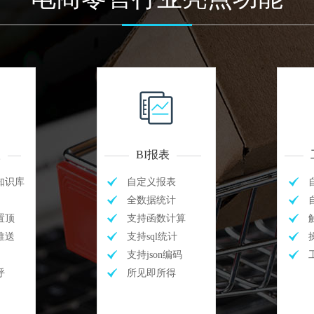
人
BI报表
知识库
自定义报表
全数据统计
置顶
支持函数计算
推送
支持sql统计
支持json编码
呼
所见即所得