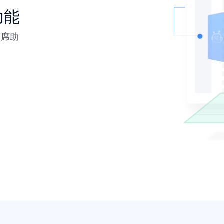
功能
座席助